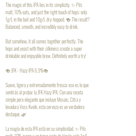
The magic of this IPA lies in its simplicity. ✨ Pils 
malt, 10% oats, and just the right touch of hops: only 
1g/L in the boil and 10g/L dry-hopped. 🍻 The result? 
Balanced, smooth, and incredibly easy to drink.
But somehow, it all comes together perfectly. The 
hops and yeast with their silkiness create a super 
drinkable and enjoyable brew. Definitely worth a try!
🍻 JFK - Hazy IPA 6.9%🍻
Suave, ligera y extremadamente fresca: eso es lo que 
sentirás al probar la JFK Hazy IPA. Con una receta 
simple pero elegante que incluye Mosaic, Citra y 
levadura Voss Kveik, esta cerveza es un verdadero 
destaque. 🌿
La magia de esta IPA está en su simplicidad. ✨ Pils 
malt, 10% avena y un toque justo de lúpulo: solo 1g/L 