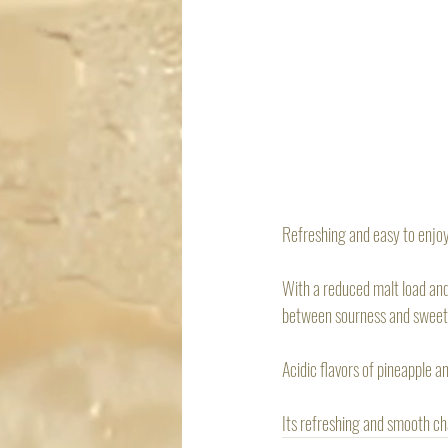
Refreshing and easy to enjoy
With a reduced malt load and 
between sourness and sweet
Acidic flavors of pineapple a
Its refreshing and smooth cha