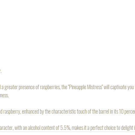
.
a greater presence of raspberries, the "Pineapple Mistress" will captivate you 
ness.
nd raspberry, enhanced by the characteristic touch of the barrel in its 10 perce
racter, with an alcohol content of 5.5%, makes it a perfect choice to delight 