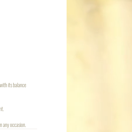
with its balance 
nt.
in any occasion.