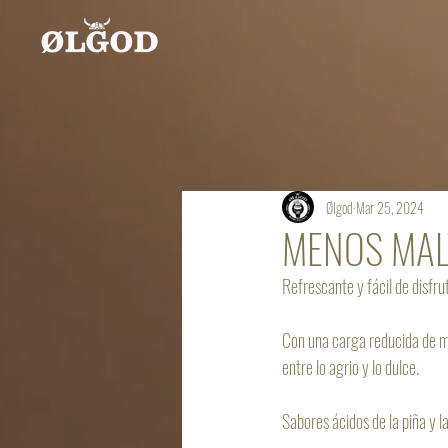
Ølgod
Mar 25, 2024
MENOS MAL
Refrescante y fácil de disfru
Con una carga reducida de ma
entre lo agrio y lo dulce.
Sabores ácidos de la piña y l