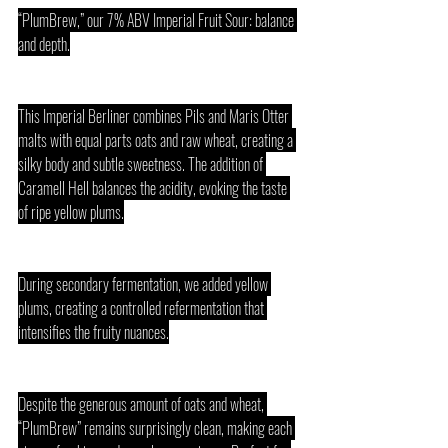
“PlumBrew,” our 7% ABV Imperial Fruit Sour: balance 
and depth.
This Imperial Berliner combines Pils and Maris Otter 
malts with equal parts oats and raw wheat, creating a 
silky body and subtle sweetness. The addition of 
Caramell Hell balances the acidity, evoking the taste 
of ripe yellow plums.
During secondary fermentation, we added yellow 
plums, creating a controlled refermentation that 
intensifies the fruity nuances.
Despite the generous amount of oats and wheat, 
“PlumBrew” remains surprisingly clean, making each 