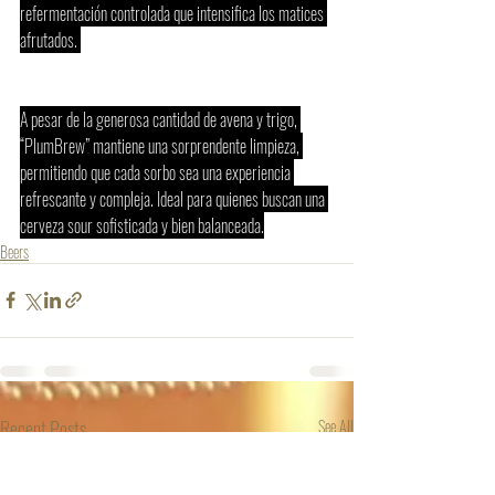
refermentación controlada que intensifica los matices 
afrutados. 
A pesar de la generosa cantidad de avena y trigo, 
“PlumBrew” mantiene una sorprendente limpieza, 
permitiendo que cada sorbo sea una experiencia 
refrescante y compleja. Ideal para quienes buscan una 
cerveza sour sofisticada y bien balanceada.
Beers
Recent Posts
See All