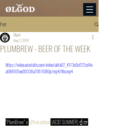
Post
Ølgod
Aug 1, 2024
PLUMBREW - BEER OF THE WEEK
https://video.wixstatic.com/video/abfa07_4113e0c072cd4e
a088105ee00336a70f/1080p/mp4/file.mp4
“PlumBrew” x 
@fran.antuna
 (ACID SUMMER) ☝️🍺