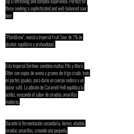
sip a refreshing and complex experience. Perfect for 
those seeking a sophisticated and well-balanced sour 
beer.
“PlumBrew”, nuestra Imperial Fruit Sour de 7% de 
alcohol: equilibrio y profundidad. 
Esta Imperial Berliner combina maltas Pils y Maris 
Otter con copos de avena y granos de trigo crudo, todo 
en partes iguales, para darle un cuerpo sedoso y un 
dulzor sutil. La adición de Caramell Hell equilibra la 
acidez, evocando el sabor de ciruelas amarillas 
maduras.
Durante la fermentación secundaria, hemos añadido 
ciruelas amarillas, creando una pequeña 